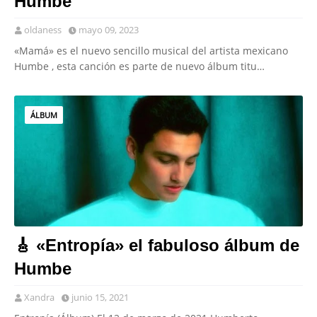
Humbe
oldaness
mayo 09, 2023
«Mamá» es el nuevo sencillo musical del artista mexicano
Humbe , esta canción es parte de nuevo álbum titu…
ÁLBUM
🎸 «Entropía» el fabuloso álbum de
Humbe
Xandra
junio 15, 2021