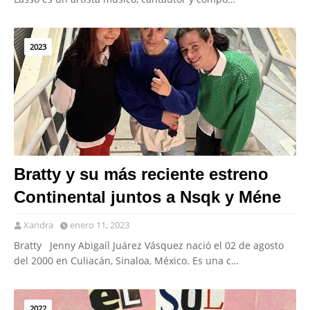
2023
Bratty y su más reciente estreno
Continental juntos a Nsqk y Méne
Xandra
enero 11, 2023
Bratty Jenny Abigaíl Juárez Vásquez nació el 02 de agosto
del 2000 en Culiacán, Sinaloa, México. Es una c…
2022