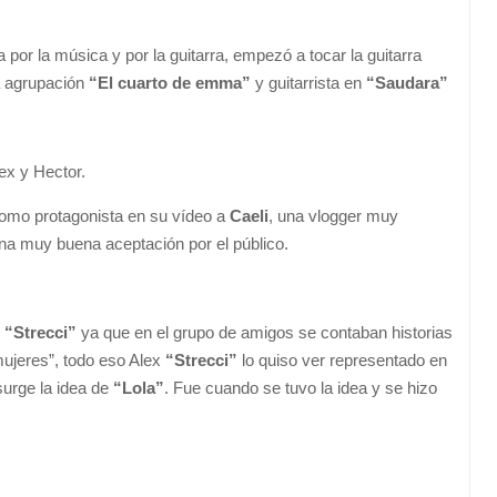
a por la música y por la guitarra, empezó a tocar la guitarra
a agrupación
“El cuarto de emma”
y guitarrista en
“Saudara”
ex y Hector.
omo protagonista en su vídeo a
Caeli
, una vlogger muy
na muy buena aceptación por el público.
e
“Strecci”
ya que en el grupo de amigos se contaban historias
ujeres”, todo eso Alex
“Strecci”
lo quiso ver representado en
surge la idea de
“Lola”
. Fue cuando se tuvo la idea y se hizo