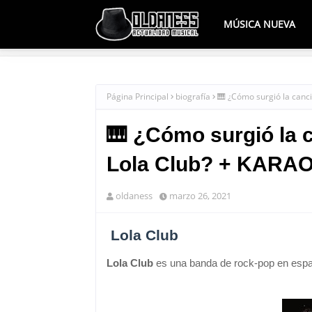
MÚSICA NUEVA
Página Principal
biografía
🎹 ¿Cómo surgió la canc
🎹 ¿Cómo surgió la 
Lola Club? + KARA
oldaness
marzo 26, 2021
Lola Club
Lola Club
es una banda de rock-pop en espa