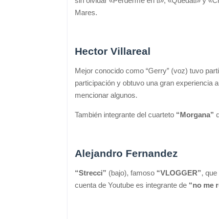
sin olvidar «Perderme en ti», «Quédatl» y «
Mares.
Hector Villareal
Mejor conocido como “Gerry” (voz) tuvo part
participación y obtuvo una gran experiencia a
mencionar algunos.
También integrante del cuarteto
“Morgana”
d
Alejandro Fernandez
“Strecci”
(bajo), famoso
“VLOGGER”
, que
cuenta de Youtube es integrante de
“no me r