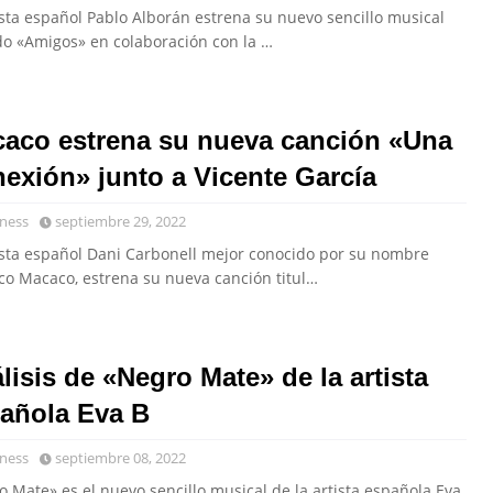
ista español Pablo Alborán estrena su nuevo sencillo musical
ado «Amigos» en colaboración con la …
aco estrena su nueva canción «Una
exión» junto a Vicente García
ness
septiembre 29, 2022
tista español Dani Carbonell mejor conocido por su nombre
ico Macaco, estrena su nueva canción titul…
lisis de «Negro Mate» de la artista
añola Eva B
ness
septiembre 08, 2022
 Mate» es el nuevo sencillo musical de la artista española Eva