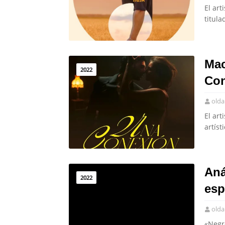
El art
titul
Mac
2022
Con
olda
El ar
artíst
Aná
2022
esp
olda
«Negro