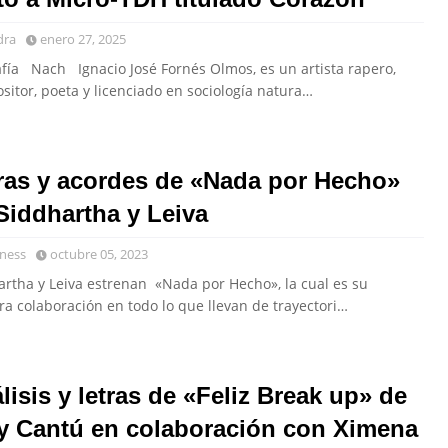
dra
enero 27, 2025
afía Nach Ignacio José Fornés Olmos, es un artista rapero,
itor, poeta y licenciado en sociología natura…
ras y acordes de «Nada por Hecho»
Siddhartha y Leiva
ness
octubre 05, 2023
artha y Leiva estrenan «Nada por Hecho», la cual es su
a colaboración en todo lo que llevan de trayectori…
lisis y letras de «Feliz Break up» de
y Cantú en colaboración con Ximena