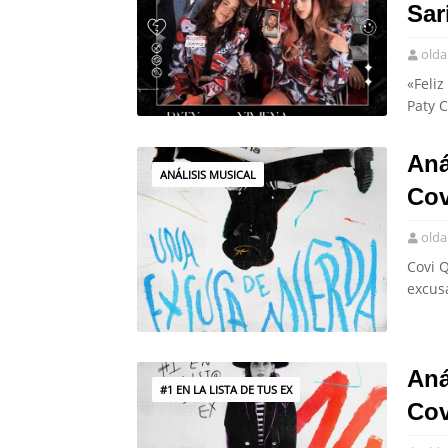
Sar
olda
«Feliz
Paty 
Aná
ANÁLISIS MUSICAL
Cov
olda
Covi 
excusa
Aná
#1 EN LA LISTA DE TUS EX
Cov