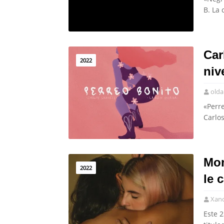
B. La 
Car
2022
niv
olda
«Perre
Carlo
Mon
2022
le 
Xan
Este 