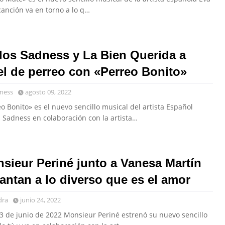
canción va en torno a lo q…
los Sadness y La Bien Querida a
el de perreo con «Perreo Bonito»
ness
agosto 09, 2022
o Bonito» es el nuevo sencillo musical del artista Español
s Sadness en colaboración con la artista…
sieur Periné junto a Vanesa Martín
cantan a lo diverso que es el amor
dra
junio 24, 2022
23 de junio de 2022 Monsieur Periné estrenó su nuevo sencillo