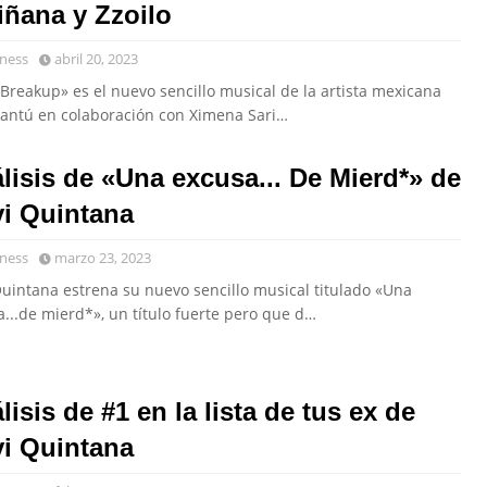
iñana y Zzoilo
ness
abril 20, 2023
 Breakup» es el nuevo sencillo musical de la artista mexicana
Cantú en colaboración con Ximena Sari…
lisis de «Una excusa... De Mierd*» de
i Quintana
ness
marzo 23, 2023
Quintana estrena su nuevo sencillo musical titulado «Una
...de mierd*», un título fuerte pero que d…
lisis de #1 en la lista de tus ex de
i Quintana