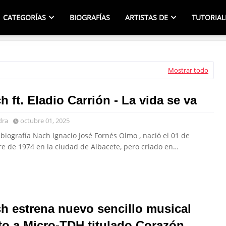
CATEGORÍAS
BIOGRAFÍAS
ARTISTAS DE
TUTORIAL
Mostrar todo
h ft. Eladio Carrión - La vida se va
dra
octubre 01, 2025
biografía Nach Ignacio José Fornés Olmo , nació el 01 de
re de 1974 en la ciudad de Albacete, pero criado en…
h estrena nuevo sencillo musical
to a Micro-TDH titulado Corazón