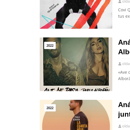
olda
Covi Q
tus ex
Aná
2022
Alb
olda
«Ave d
Alborá
Aná
2022
jun
olda