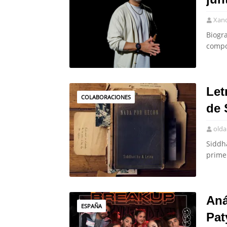
Xan
Biogr
compos
Let
COLABORACIONES
de 
olda
Siddh
primer
Aná
ESPAÑA
Pat