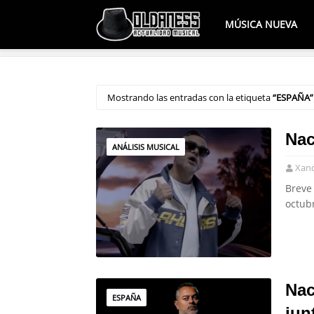
MÚSICA NUEVA
Mostrando las entradas con la etiqueta
ESPAÑA
Nac
ANÁLISIS MUSICAL
Xan
Breve 
octub
Nac
ESPAÑA
jun