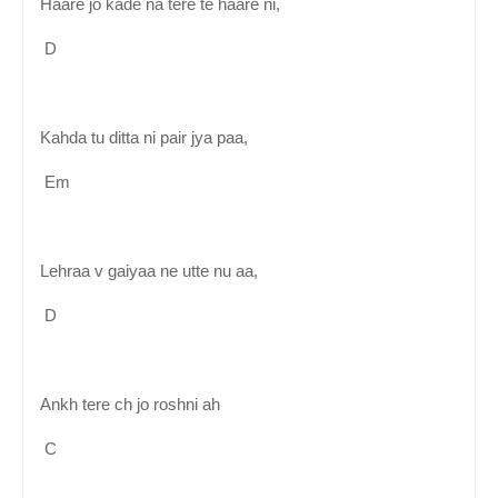
Haare jo kade na tere te haare ni,
D
Kahda tu ditta ni pair jya paa,
Em
Lehraa v gaiyaa ne utte nu aa,
D
Ankh tere ch jo roshni ah
C