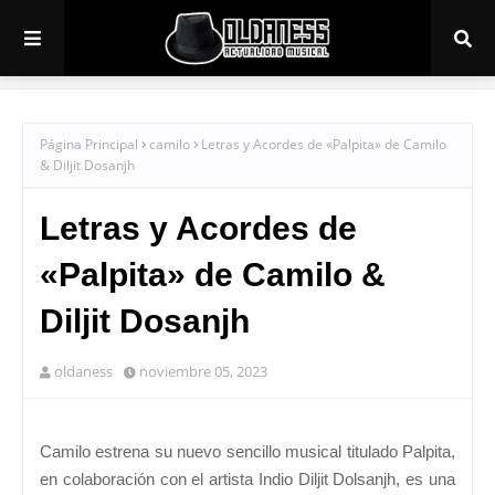
Página Principal
camilo
Letras y Acordes de «Palpita» de Camilo
& Diljit Dosanjh
Letras y Acordes de
«Palpita» de Camilo &
Diljit Dosanjh
oldaness
noviembre 05, 2023
Camilo estrena su nuevo sencillo musical titulado Palpita,
en colaboración con el artista Indio Diljit Dolsanjh, es una