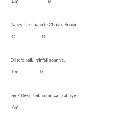
Em D
Japey jive chann te Chakor Soniye
C D
Dil tere paiju rainfall sohniye,
Em D
laa k Dekhi gabhru nu call sohniye,
Am