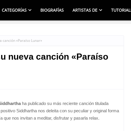
CATEGORÍAS
BIOGRAFÍAS
ARTISTAS DE
TUTORIAL
a canción «Paraíso Lunar»
su nueva canción «Paraíso
Siddhartha
ha publicado su más reciente canción titulada
ositivo Siddhartha nos deleita con su peculiar y original forma
 que nos invitan a meditar, disfrutar y pasarla relax.