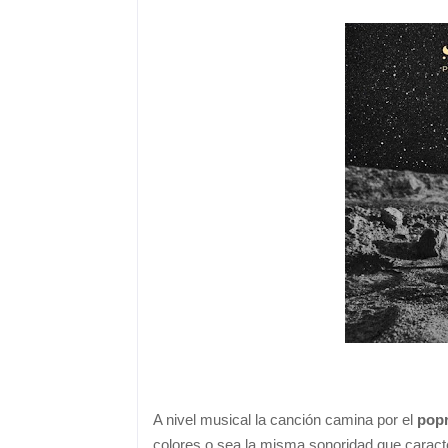
A nivel musical la canción camina por el
pop
colores o sea la misma sonoridad que caracter