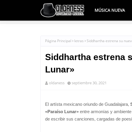
MÚSICA NUEVA
Página Principal
letras
Siddhartha estrena su nuev
Siddhartha estrena 
Lunar»
oldaness
septiembre 30, 2021
El artísta mexicano oriundo de Guadalajara,
«Paraíso Lunar»
entre armonías y ambiente p
de escribir sus canciones, cargadas de poesía