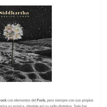
rock
con elementos del
Funk,
pero siempre con sus propios
iza su música, dándole así su sello distintivo. Todo fue