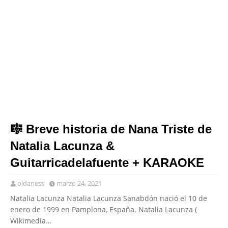
🎼 Breve historia de Nana Triste de
Natalia Lacunza &
Guitarricadelafuente + KARAOKE
oldaness
marzo 24, 2021
Natalia Lacunza Natalia Lacunza Sanabdón nació el 10 de
enero de 1999 en Pamplona, España. Natalia Lacunza (
Wikimedia…