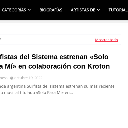
CATEGORÍAS
BIOGRAFÍAS
ARTISTAS DE
TUTORIAL
Mostrar todo
fistas del Sistema estrenan «Solo
a Mí» en colaboración con Krofon
ness
octubre 19, 2022
nda argentina Surfista del sistema estrenan su más reciente
lo musical titulado «Solo Para Mi» en…