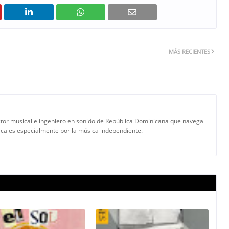
MÁS RECIENTES
tor musical e ingeniero en sonido de República Dominicana que navega
icales especialmente por la música independiente.