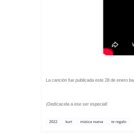
La canción fue publicada este 28 de enero ba
¡Dedícacela a ese ser especial!
2022
kurt
música nueva
te regalo