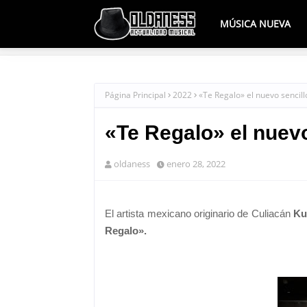
MÚSICA NUEVA
Página Principal
2022
«Te Regalo» el nuevo sencill
«Te Regalo» el nuevo
oldaness
enero 28, 2022
El artista mexicano originario de Culiacán
Ku
Regalo».