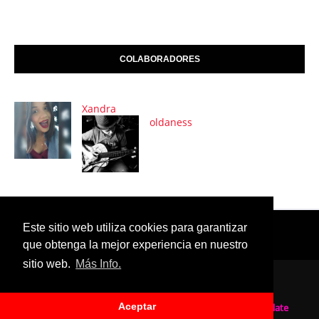
COLABORADORES
Xandra
oldaness
Este sitio web utiliza cookies para garantizar
que obtenga la mejor experiencia en nuestro
sitio web.
Más Info.
POLÍTICAS DE COOKIES & PRIVACIDAD
CONTÁCTANOS
Aceptar
Created By
SoraTemplates
| Distributed By
Blogger Template