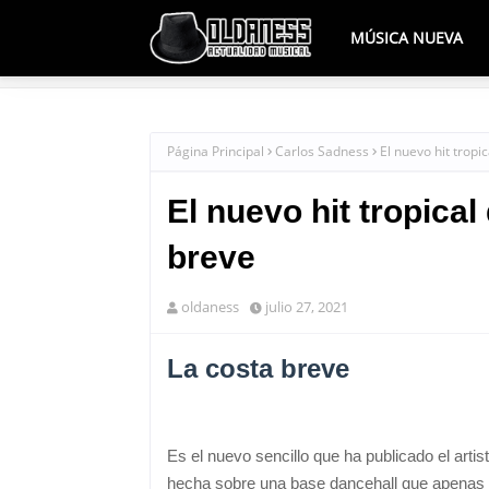
MÚSICA NUEVA
Página Principal
Carlos Sadness
El nuevo hit tropi
El nuevo hit tropica
breve
oldaness
julio 27, 2021
La costa breve
Es el nuevo sencillo que ha publicado el arti
hecha sobre una base dancehall que apenas e