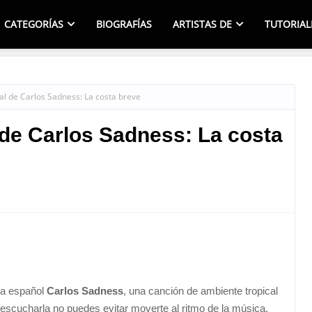
CATEGORÍAS
BIOGRAFÍAS
ARTISTAS DE
TUTORIAL
cal de Carlos Sadness: La costa breve
l de Carlos Sadness: La costa
sta español
Carlos Sadness
, una canción de ambiente tropical
scucharla no puedes evitar moverte al ritmo de la música.