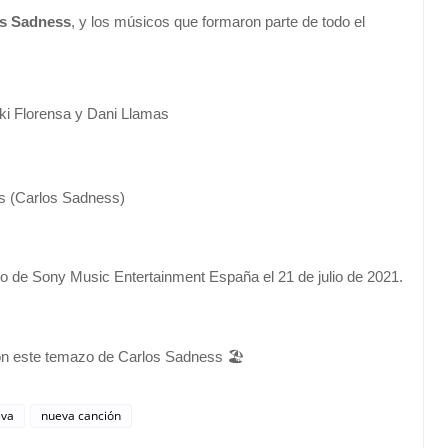
os Sadness
, y los músicos que formaron parte de todo el
iki Florensa y Dani Llamas
us (Carlos Sadness)
ico de Sony Music Entertainment España el 21 de julio de 2021.
con este temazo de Carlos Sadness 🏖️
eva
nueva canción